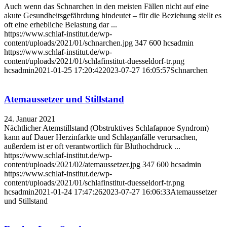
Auch wenn das Schnarchen in den meisten Fällen nicht auf eine
akute Gesundheitsgefährdung hindeutet – für die Beziehung stellt es
oft eine erhebliche Belastung dar ...
https://www.schlaf-institut.de/wp-
content/uploads/2021/01/schnarchen.jpg
347
600
hcsadmin
https://www.schlaf-institut.de/wp-
content/uploads/2021/01/schlafinstitut-duesseldorf-tr.png
hcsadmin
2021-01-25 17:20:42
2023-07-27 16:05:57
Schnarchen
Atemaussetzer und Stillstand
24. Januar 2021
Nächtlicher Atemstillstand (Obstruktives Schlafapnoe Syndrom)
kann auf Dauer Herzinfarkte und Schlaganfälle verursachen,
außerdem ist er oft verantwortlich für Bluthochdruck ...
https://www.schlaf-institut.de/wp-
content/uploads/2021/02/atemaussetzer.jpg
347
600
hcsadmin
https://www.schlaf-institut.de/wp-
content/uploads/2021/01/schlafinstitut-duesseldorf-tr.png
hcsadmin
2021-01-24 17:47:26
2023-07-27 16:06:33
Atemaussetzer
und Stillstand