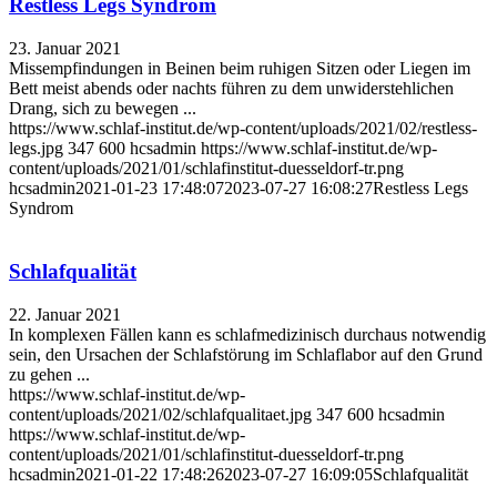
Restless Legs Syndrom
23. Januar 2021
Missempfindungen in Beinen beim ruhigen Sitzen oder Liegen im
Bett meist abends oder nachts führen zu dem unwiderstehlichen
Drang, sich zu bewegen ...
https://www.schlaf-institut.de/wp-content/uploads/2021/02/restless-
legs.jpg
347
600
hcsadmin
https://www.schlaf-institut.de/wp-
content/uploads/2021/01/schlafinstitut-duesseldorf-tr.png
hcsadmin
2021-01-23 17:48:07
2023-07-27 16:08:27
Restless Legs
Syndrom
Schlafqualität
22. Januar 2021
In komplexen Fällen kann es schlafmedizinisch durchaus notwendig
sein, den Ursachen der Schlafstörung im Schlaflabor auf den Grund
zu gehen ...
https://www.schlaf-institut.de/wp-
content/uploads/2021/02/schlafqualitaet.jpg
347
600
hcsadmin
https://www.schlaf-institut.de/wp-
content/uploads/2021/01/schlafinstitut-duesseldorf-tr.png
hcsadmin
2021-01-22 17:48:26
2023-07-27 16:09:05
Schlafqualität